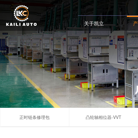
关于凯立
正时链条修理包
凸轮轴相位器-VVT