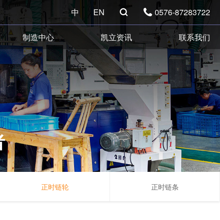
中
EN
0576-87283722


制造中心
凯立资讯
联系我们
者
正时链轮
正时链条